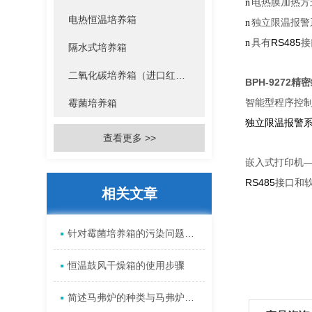
n
电热膜加热方
电热恒温培养箱
n
独立限温报警
RS485
n
具有
接
隔水式培养箱
二氧化碳培养箱（进口红外传感器）
BPH-9272
霉菌培养箱
智能型程序控
独立限温报警
查看更多 >>
嵌入式打印机
RS485
接口和
相关文章
针对霉菌培养箱的污染问题给出避免方法
恒温鼓风干燥箱的使用步骤
简述马弗炉的种类与马弗炉的用途