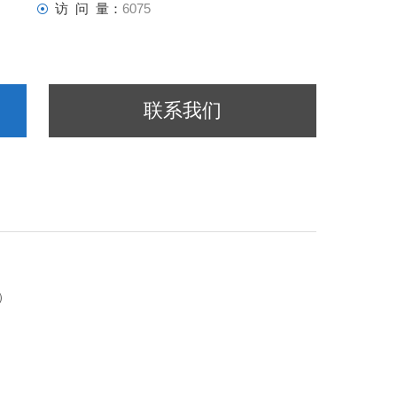
访 问 量：
6075
联系我们
）