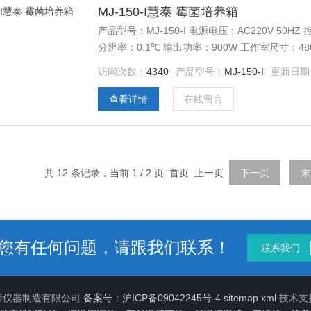
MJ-150-I慧泰 霉菌培养箱
产品型号：MJ-150-I 电源电压：AC220V 50H
分辨率：0.1℃ 输出功率：900W 工作室尺寸：480*3
物托架（标配）：3块 定时范围：1-9999分钟
访问次数：
4340
产品型号：
MJ-150-I
更新日期
查看详情
在线留言
共 12 条记录，当前 1 / 2 页 首页 上一页
下一页
末
您有任何问题，请跟我们联系！
联系我们
慧泰仪器制造有限公司
备案号：沪ICP备09042245号-4
sitemap.xml
技术支