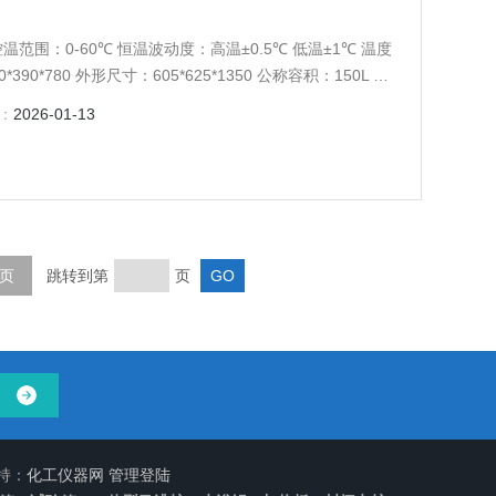
Z 控温范围：0-60℃ 恒温波动度：高温±0.5℃ 低温±1℃ 温度
90*780 外形尺寸：605*625*1350 公称容积：150L 载
：
2026-01-13
页
跳转到第
页
持：
化工仪器网
管理登陆