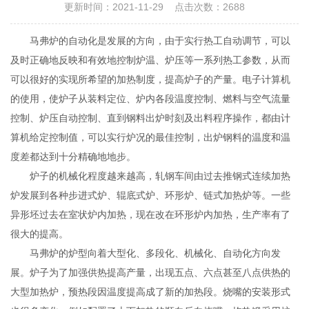
更新时间：2021-11-29 点击次数：2688
马弗炉的自动化是发展的方向，由于实行热工自动调节，可以
及时正确地反映和有效地控制炉温、炉压等一系列热工参数，从而
可以很好的实现所希望的加热制度，提高炉子的产量。电子计算机
的使用，使炉子从装料定位、炉内各段温度控制、燃料与空气流量
控制、炉压自动控制、直到钢料出炉时刻及出料程序操作，都由计
算机给定控制值，可以实行炉况的最佳控制，出炉钢料的温度和温
度差都达到十分精确地地步。
炉子的机械化程度越来越高，轧钢车间由过去推钢式连续加热
炉发展到各种步进式炉、辊底式炉、环形炉、链式加热炉等。一些
异形坯过去在室状炉内加热，现在改在环形炉内加热，生产率有了
很大的提高。
马弗炉的炉型向着大型化、多段化、机械化、自动化方向发
展。炉子为了加强供热提高产量，出现五点、六点甚至八点供热的
大型加热炉，预热段因温度提高成了新的加热段。烧嘴的安装形式