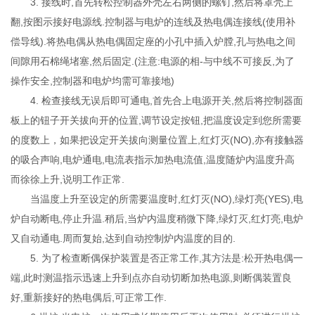
3. 接线时,首先转松控制器外壳左右两侧的螺钉,然后将罩壳上
翻,按图示接好电源线.控制器与电炉的连线及热电偶连接线(使用补
偿导线).将热电偶从热电偶固定座的小孔中插入炉膛,孔与热电之间
间隙用石棉绳堵塞,然后固定.(注意:电源的相-与中线不可接反,为了
操作安全,控制器和电炉均需可靠接地)
4. 检查接线无误后即可通电,首先合上电源开关,然后将控制器面
板上的钮子开关拔向开的位置,调节设定按钮,把温度设定到您所需要
的度数上，如果把设定开关拔向测量位置上,红灯灭(NO),亦有接触器
的吸合声响,电炉通电,电流表指示加热电流值,温度随炉内温度升高
而徐徐上升,说明工作正常.
当温度上升至设定的所需要温度时,红灯灭(NO),绿灯亮(YES),电
炉自动断电,停止升温.稍后,当炉内温度稍微下降,绿灯灭,红灯亮,电炉
又自动通电.周而复始,达到自动控制炉内温度的目的.
5. 为了检查断偶保护装置是否正常工作,其方法是:松开热电偶一
端,此时测温指示迅速上升到点亦自动切断加热电源,则断偶装置良
好,重新接好的热电偶后,可正常工作.