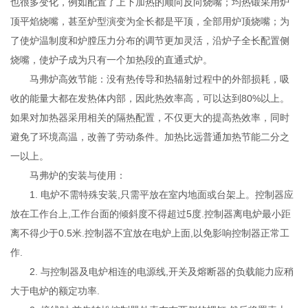
也很多变化，例如配置了上下加热的顺向反向烧嘴；均热锻采用炉
顶平焰烧嘴，甚至炉型演变为全长都是平顶，全部用炉顶烧嘴；为
了使炉温制度和炉膛压力分布的调节更加灵活，沿炉子全长配置侧
烧嘴，使炉子成为只有一个加热段的直通式炉。
马弗炉高效节能：没有热传导和热辐射过程中的外部损耗，吸
收的能量大都在发热体内部，因此热效率高，可以达到80%以上。
如果对加热器采用相关的隔热配置，不仅更大的提高热效率，同时
避免了环境高温，改善了劳动条件。加热比远普通加热节能二分之
一以上。
马弗炉的安装与使用：
1. 电炉不需特殊安装,只需平放在室内地面或台架上。控制器应
放在工作台上,工作台面的倾斜度不得超过5度.控制器离电炉最小距
离不得少于0.5米.控制器不宜放在电炉上面,以免影响控制器正常工
作.
2. 与控制器及电炉相连的电源线,开关及熔断器的负载能力应稍
大于电炉的额定功率.