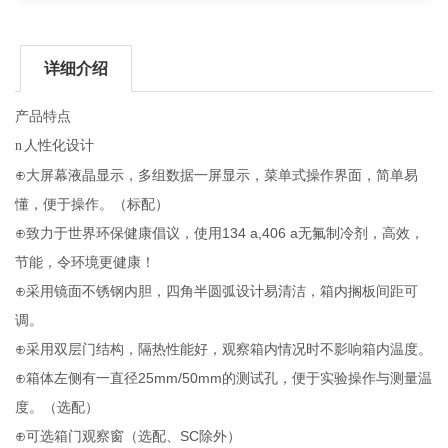
详细介绍
产品特点
n
人性化设计
⊕大屏幕液晶显示，多组数据一屏显示，菜单式操作界面，简单易
懂，便于操作。（标配）
134 a,406 a
⊕致力于世界环保健康倡议，使用
无氟制冷剂，高效，
节能，令环境更健康！
⊕采用镜面不锈钢内胆，四角半圆弧设计易清洁，箱内搁板间距可
调。
⊕采用双层门结构，隔热性能好，观察箱内情况时不影响箱内温度。
25mm/50mm
⊕箱体左侧有一直径
的测试孔，便于实验操作与测量温
度。（选配）
SC
⊕可选箱门观察窗（选配、
除外）