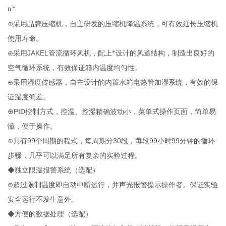
n
*
⊕采用品牌压缩机，自主研发的压缩机降温系统，可有效延长压缩机
使用寿命。
JAKEL
⊕采用
管流循环风机，配上*设计的风道结构，
制造出良好的
空气循环系统，有效保证箱内温度均匀性。
⊕采用湿度传感器，自主设计的内置水箱电热管加湿系统，有效的保
证湿度偏差。
PID
⊕
控制方式，控温、控湿精确波动小，菜单式操作页面，简单易
懂，便于操作。
99
30
99
99
⊕具有
个周期的程式，每周期分
段，每段
小时
分钟的循环
步骤，几乎可以满足所有复杂的实验过程。
◆独立限温报警系统（选配）
⊕超过限制温度即自动中断运行，并声光报警提示操作者。保证实验
安全运行不发生意外。
◆方便的数据处理（选配）