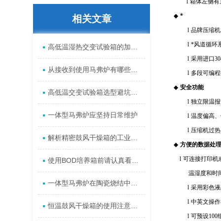
l
箱体左侧有
◆
*
相关文章
l
品牌压缩机
l
*风道循环
高低温湿热交变试验箱的加湿方法
l
采用进口
30
从接收到使用马弗炉有哪些使用细节
l
多段可编程
◆
安全功能
高低温交变试验箱选型避坑指南：容积、温变率与均匀性指标如何权衡？
l
独立限温报
一体型马弗炉应坚持日常维护
l
温度偏高、
l
压缩机过热
解析精密鼓风干燥箱的工业品质控密码
◆
方便的数据处
l
可连接打印机
使用BOD培养箱前请认真看看这篇文章
温湿度和时间
一体型马弗炉在陶瓷烧结中的关键作用
l
采用彩色液
l
中英文操作
恒温鼓风干燥箱的使用注意事项
l
可预设
100