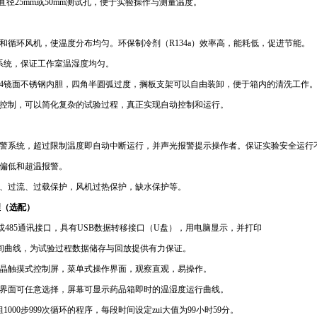
直径
25mm
或
50mm
测试孔，便于实验操作与测量温度。
和循环风机，使温度分布均匀。环保制冷剂（
R134a
）效率高，能耗低，促进节能。
系统，保证工作室温湿度均匀。
4
镜面不锈钢内胆，四角半圆弧过度，搁板支架可以自由装卸，便于箱内的清洗工作
控制，可以简化复杂的试验过程，真正实现自动控制和运行。
警系统，超过限制温度即自动中断运行，并声光报警提示操作者。保证实验安全运行
偏低和超温报警。
、过流、过载保护，风机过热保护，缺水保护等。
理（选配）
或
485
通讯接口，具有
USB
数据转移接口（
U
盘），用电脑显示，并打印
曲线，为试验过程数据储存与回放提供有力保证。
晶触摸式控制屏，菜单式操作界面，观察直观，易操作。
界面可任意选择，屏幕可显示药品箱即时的温湿度运行曲线。
组
1000
步
999
次循环的程序，每段时间设定zui大值为
99
小时
59
分。