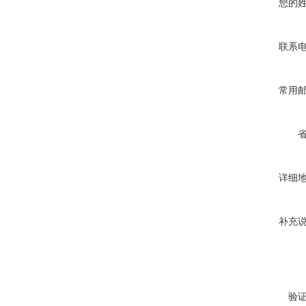
您的
联系
常用
详细
补充
验