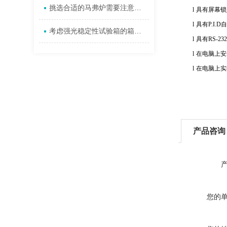
挑选合适的马弗炉需要注意哪些细节
l
具有屏幕锁
l
具有
P.I.D
自
考虑强光稳定性试验箱的箱体大小问题
l
具有
RS-232
l
在电脑上安
l
在电脑上实
产品咨询
您的