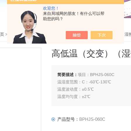
欢迎您！
来自局域网的朋友！有什么可以帮
助您的吗？
主页
>
产品中心
>
高低温（交变）（湿热）试验箱
>
高低温（交变）（湿
高低温（交变）（湿
简要描述：
项目：BPHJS-060C
温湿度范围：C：-60℃-130℃
温度波动度：±0.5℃
温度均匀度：±2℃
湿度范围：30-95%RH
湿度波动度：±3%RH
压缩机：*压缩机
产品型号：
BPHJS-060C
内胆尺寸（mm）：400*380*450