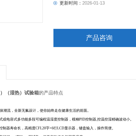
外胆尺寸（mm）：650*1040*1650
更新时间：
2026-01-13
电源电压：AC380V 50Hz
产品咨询
）（湿热）试验箱
的产品特点
保潮流，全新无氟设计，使你始终走在健康生活的前面。
式或电容式多功能多段可编程温湿度控制器，模糊
PID
控制器
,
控温控湿精确波动小。
控制器寿命长，高精度
CFL20
字
×
6
行
LCD
显示器，键盘输入，操作简便。