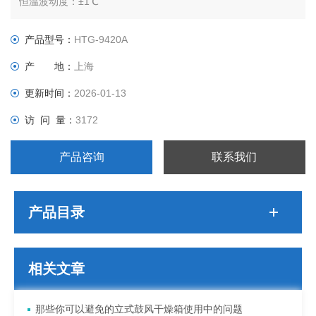
恒温波动度：±1℃
温度分辨率：0.1℃
输出功率：3500W
产品型号：
HTG-9420A
工作室尺寸：600*550*1300
产 地：
上海
外形尺寸：780*750*1850
公称容积：420L
更新时间：
2026-01-13
载物托架（标配）：3块
访 问 量：
3172
定时范围：1-9999分钟
产品咨询
联系我们
产品目录
相关文章
那些你可以避免的立式鼓风干燥箱使用中的问题