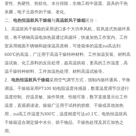
变性、热硬性、热软化、水分排除，生物工程中器皿、器具的干热
杀菌，电子元器件的干燥、老化。
二、
电热恒温鼓风干燥箱
与
高温鼓风干燥箱
区分：
1、高温鼓风干燥箱的采用进口多个大功率风机，双风道式热循环系
统，将不锈钢高温电加热器通过风循环，快速加热工作室内。工作
室采用镜面不锈钢和超保温高质棉，可使箱体的温度zui高达到
600℃的高温，广泛用于高温干燥特种材料、工件加温安装、材料高
温试验、化工原料的反应处理，超高温烘箱，更高的工作温度，高
温干燥特种材料、工件加温热处理、材料高温试验等。
2、
电热恒温鼓风干燥箱
采用空气调节方式，强制内循环通风，平衡
调温。干燥箱采用PT100 铂电阻温度传感器，数显温度调节仪进行
温度控制、控温灵敏、操作简便、性能可靠，数字直接显示出工作
温度，直观易读读。燥箱广泛用于试样的烘熔、干燥或其他加热
用，zui高工作温度为300℃，温度精度可达±0.1℃。电热恒温鼓风
干燥箱适合测定煤中水分、烘干物品、干燥热处理及其它加热之
用。