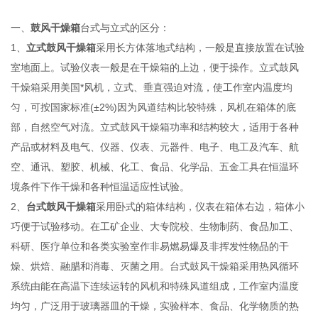
一、
鼓风干燥箱
台式与立式的区分：
1、
立式鼓风干燥箱
采用长方体落地式结构，一般是直接放置在试验
室地面上。试验仪表一般是在干燥箱的上边，便于操作。立式鼓风
干燥箱采用美国*风机，立式、垂直强迫对流，使工作室内温度均
匀，可按国家标准(±2%)因为风道结构比较特殊，风机在箱体的底
部，自然空气对流。立式鼓风干燥箱功率和结构较大，适用于各种
产品或材料及电气、仪器、仪表、元器件、电子、电工及汽车、航
空、通讯、塑胶、机械、化工、食品、化学品、五金工具在恒温环
境条件下作干燥和各种恒温适应性试验。
2、
台式鼓风干燥箱
采用卧式的箱体结构，仪表在箱体右边，箱体小
巧便于试验移动。在工矿企业、大专院校、生物制药、食品加工、
科研、医疗单位和各类实验室作非易燃易爆及非挥发性物品的干
燥、烘焙、融腊和消毒、灭菌之用。台式鼓风干燥箱采用热风循环
系统由能在高温下连续运转的风机和特殊风道组成，工作室内温度
均匀，广泛用于玻璃器皿的干燥，实验样本、食品、化学物质的热