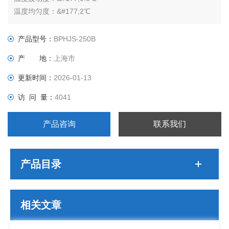
温度均匀度：&#177;2℃
湿度范围：30-95%RH
湿度波动度：&#177;3%RH
产品型号：
BPHJS-250B
压缩机：*压缩机
产 地：
上海市
内胆尺寸（mm）：600*600*700
外胆尺寸（mm）：700*1160*1850
更新时间：
2026-01-13
电源电压：AC380V 50Hz
访 问 量：
4041
产品咨询
联系我们
产品目录
相关文章