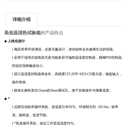
详细介绍
高低温湿热试验箱
的产品特点
◆
人性化设计
l
顺应世界环保潮流，全新无氟设计，使你始终走在健康生活的前面。
l
采用干湿球式或电容式多功能多段可编程温湿度控制器，模糊
PID
控制器
,
控温控湿精确波动小。
l
进口温湿度控制器寿命长，高精度
CFL20
字
×
6
行
LCD
显示器，键盘输入，
操作简便。
l
箱体左侧有直径
25mm
或
50mm
测试孔，便于实验操作与测量温度。
◆
*
l
品牌压缩机和循环风机，使温度分布均匀。环保制冷剂（
R134a
）效率
高，能耗低，促进节能。
l
*风道循环系统，保证工作室温湿度均匀。