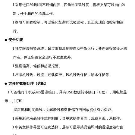
l
采用进口
304
镜面不锈钢内胆，四角半圆弧过度，搁板支架可以自由装
卸，便于箱内的清洗工作。
l
多段可编程控制，可以简化复杂的试验过程，真正实现自动控制和运
行。
◆
安全功能
l
独立限温报警系统，超过限制温度即自动中断运行，并声光报警提示操
作者。保证实验安全运行不发生意外。
l
温度偏高、偏低和超温报警。
l
压缩机过热、过流、过载保护，风机过热保护，缺水保护等。
◆
方便的数据处理（选配）
l
可连接打印机或
485
通讯接口，具有
USB
数据转移接口（
U
盘），用电脑显
示，并打印
温湿度和时间曲线，为试验过程数据储存与回放提供有力保证。
l
采用彩色液晶触摸式控制屏，菜单式操作界面，观察直观，易操作。
l
中英文操作界面可任意选择，屏幕可显示药品箱即时的温湿度运行曲