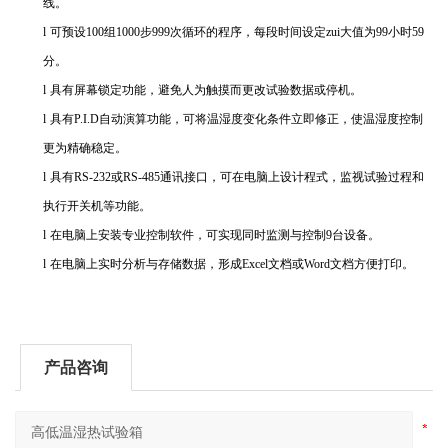
线。
l
可预设
100
组
1000
步
999
次循环的程序，每段时间设定zui大值为
99
小时
59
分。
l
具有屏幕锁定功能，避免人为触摸而更改试验数据或停机。
l
具有
P.I.D
自动演算功能，可将温湿度变化条件立即修正，使温湿度控制
更为精确稳定。
l
具有
RS-232
或
RS-485
通讯接口，可在电脑上设计程式，监视试验过程和
执行开关机等功能。
l
在电脑上安装专业控制软件，可实现同时监测与控制
9
台设备。
l
在电脑上实时分析与存储数据，形成
Excel
文档或
Word
文档方便打印。
产品咨询