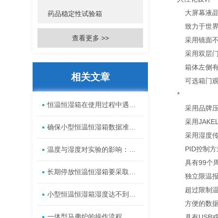
大屏幕液晶显
药品稳定性试验箱
致力于世界环保
查看更多 >>
采用镜面不锈
采用双层门结
箱体左侧有一直
相关文章
可选箱门观察
*
恒温恒湿箱在使用过程中遇到问题怎么解决
采用品牌压缩
采用JAKE
确保小型恒温恒湿箱数据准确可靠的日常操作规范
采用湿度传感
PID控制方
温度与湿度对实验的影响：小型恒温恒湿箱的重要性
具有99个周期
长期停放恒温恒湿箱要采取保护措施
独立限温报
超过限制温度
小型恒温恒湿箱湿度达不到怎么办？
方便的数据
一体型马弗炉的操作流程
具有USB或R