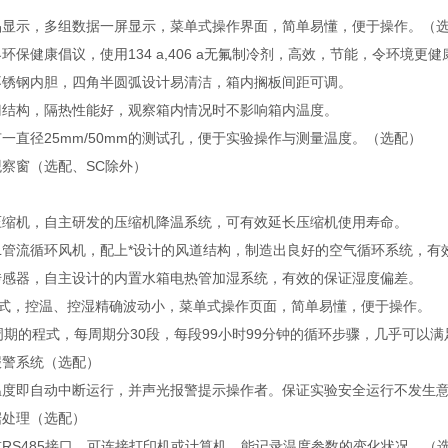
示，多组数据一屏显示，菜单式操作界面，简单易懂，便于操作。（
健康倡议，使用134 a,406 a无氟制冷剂，高效，节能，令环境更健
钢内胆，四角半圆弧设计易清洁，箱内搁板间距可调。
构，隔热性能好，观察箱内情况时不影响箱内温度。
径25mm/50mm的测试孔，便于实验操作与测量温度。（选配）
窗（选配、SC除外）
机，自主研发的压缩机降温系统，可有效延长压缩机使用寿命。
L管流循环风机，配上*设计的风道结构，制造出良好的空气循环系统，有
器，自主设计的内置水箱电热管加湿系统，有效的保证湿度偏差。
式，控温、控湿精确波动小，菜单式操作页面，简单易懂，便于操作。
的程式，每周期分30段，每段99小时99分钟的循环步骤，几乎可以
警系统（选配）
即自动中断运行，并声光报警提示操作者。保证实验安全运行不发生
处理（选配）
S485接口，可连接打印机或计算机，能记录温度参数的变化状况。（