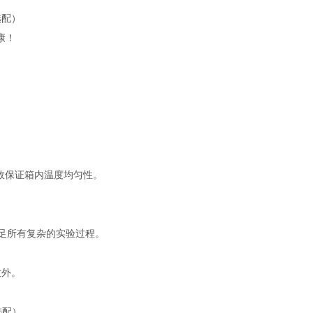
选配）
康！
效保证箱内温度均匀性。
满足所有复杂的实验过程。
意外。
选配）