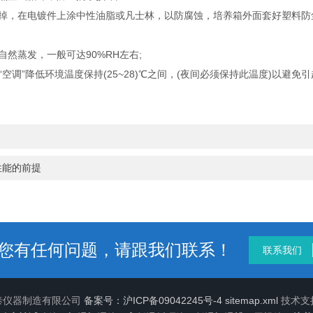
掉，在电镀件上涂中性油脂或凡士林，以防腐蚀，培养箱外面套好塑料防
然蒸发，一般可达90%RH左右;
空调”降低环境温度保持(25~28)℃之间，(夜间必须保持此温度)以避免
性能的前提
您有任何问题，请跟我们联系！
联系我们
慧泰仪器制造有限公司
备案号：沪ICP备09042245号-4
sitemap.xml
技术支