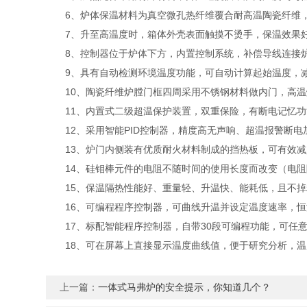
6、炉体保温材料为真空微孔热纤维覆合耐高温陶瓷纤维，
7、升至高温度时，箱体外壳表面触摸不烫手，保温效果
8、控制器位于炉体下方，内置控制系统，补偿导线连接
9、具有自动检测环境温度功能，可自动计算起始温度，减
10、陶瓷纤维炉膛门框四周采用不锈钢材料做内门，高温
11、内置式二级超温保护装置，双重保险，有断电记忆功
12、采用智能PID控制器，精度高无声响、超温报警断电
13、炉门内侧装有优质耐火材料制成的挡热板，可有效减
14、硅钼棒元件的电阻不随时间的使用长度而改变（电阻
15、保温隔热性能好、重量轻、升温快、能耗低，且不掉
16、可编程程序控制器，可曲线升温并设定温度速率，恒
17、标配智能程序控制器，自带30段可编程功能，可任意
18、可在屏幕上直接显示温度曲线值，便于研究分析，温
上一篇：
一体式马弗炉的安全提示，你知道几个？