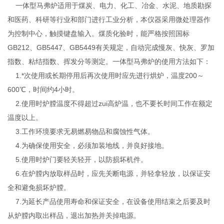
一体型马弗炉适用于煤炭、电力、化工、冶金、水泥、地质勘探
和医药、科研等行业和部门进行工业分析，本仪器采用微处理器作
为控制中心，触摸键盘输入。煤质化验时，能严格按照国标
GB212、GB5447、GB5449有关规定，自动完成慢灰、快灰、罗加
指数、粘结指数、挥发分等测定。一体型马弗炉的使用方法如下：
1.*次使用或长期停用后再次使用时应先进行烘炉，温度200～
600℃，时间约4小时。
2.使用时炉膛温度不得超过zui高炉温，也不要长时间工作在额定
温度以上。
3.工作环境要求无易燃易物品和腐蚀性气体。
4.为确保使用安全，必须加装地线，并良好接地。
5.使用时炉门要轻关轻开，以防损坏机件。
6.在炉膛内放取样品时，应先关断电源，并轻拿轻放，以保证安
全和避免损坏炉膛。
7.为延长产品使用寿命和保证安全，在设备使用结束之后要及时
从炉膛内取出样品，退出加热并关掉电源。