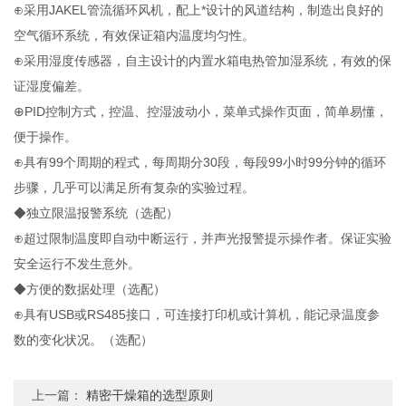
⊕采用JAKEL管流循环风机，配上*设计的风道结构，制造出良好的
空气循环系统，有效保证箱内温度均匀性。
⊕采用湿度传感器，自主设计的内置水箱电热管加湿系统，有效的保
证湿度偏差。
⊕PID控制方式，控温、控湿波动小，菜单式操作页面，简单易懂，
便于操作。
⊕具有99个周期的程式，每周期分30段，每段99小时99分钟的循环
步骤，几乎可以满足所有复杂的实验过程。
◆独立限温报警系统（选配）
⊕超过限制温度即自动中断运行，并声光报警提示操作者。保证实验
安全运行不发生意外。
◆方便的数据处理（选配）
⊕具有USB或RS485接口，可连接打印机或计算机，能记录温度参
数的变化状况。（选配）
上一篇：
精密干燥箱的选型原则