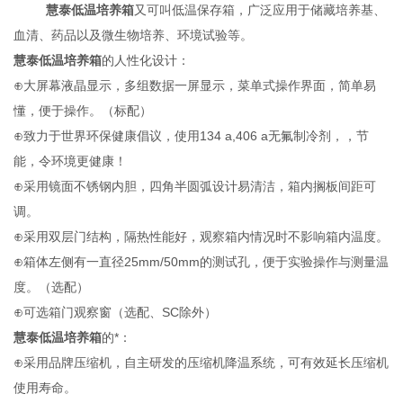
慧泰低温培养箱
又可叫低温保存箱，广泛应用于储藏培养基、
血清、药品以及微生物培养、环境试验等。
慧泰低温培养箱
的人性化设计：
⊕大屏幕液晶显示，多组数据一屏显示，菜单式操作界面，简单易
懂，便于操作。（标配）
⊕致力于世界环保健康倡议，使用134 a,406 a无氟制冷剂，，节
能，令环境更健康！
⊕采用镜面不锈钢内胆，四角半圆弧设计易清洁，箱内搁板间距可
调。
⊕采用双层门结构，隔热性能好，观察箱内情况时不影响箱内温度。
⊕箱体左侧有一直径25mm/50mm的测试孔，便于实验操作与测量温
度。（选配）
⊕可选箱门观察窗（选配、SC除外）
慧泰低温培养箱
的*：
⊕采用品牌压缩机，自主研发的压缩机降温系统，可有效延长压缩机
使用寿命。