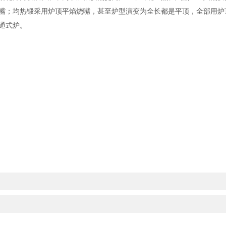
嘴；均热锻采用炉顶平焰烧嘴，甚至炉型演变为全长都是平顶，全部用炉
通式炉。