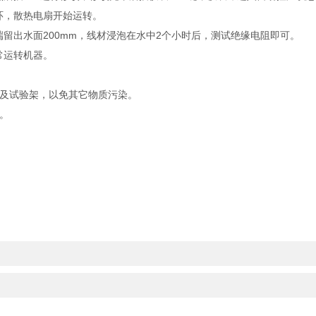
环，散热电扇开始运转。
出水面200mm，线材浸泡在水中2个小时后，测试绝缘电阻即可。
常运转机器。
及试验架，以免其它物质污染。
。